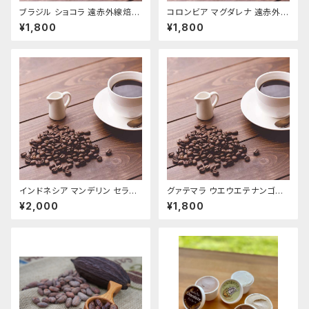
ブラジル ショコラ 遠赤外線焙煎
コロンビア マグダレナ 遠赤外線
200g
焙煎 200g
¥1,800
¥1,800
インドネシア マンデリン セラミ
グァテマラ ウエウエテナンゴフ
ック遠赤焙煎 200g
ァンシー 遠赤外線焙煎 200ｇ
¥2,000
¥1,800